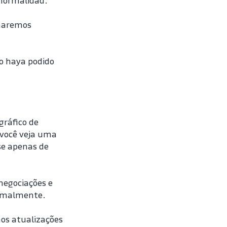
 normalidad.
naremos 
o haya podido 
ráfico de 
 você veja uma 
se apenas de 
negociações e 
ormalmente.
s atualizações 