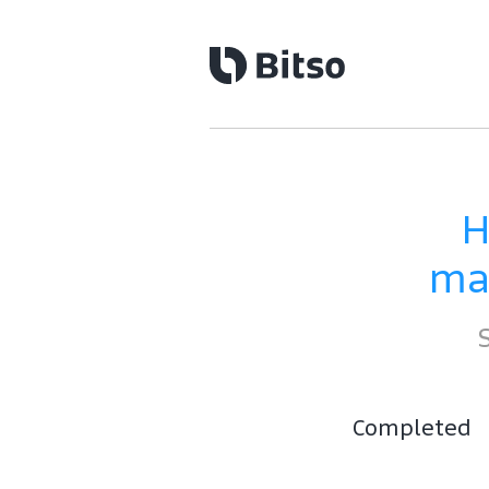
H
mai
Completed