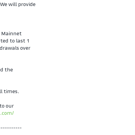
e will provide 
 Mainnet 
ed to last 1 
drawals over 
.
d the 
l times.
o our 
o.com/
-----------