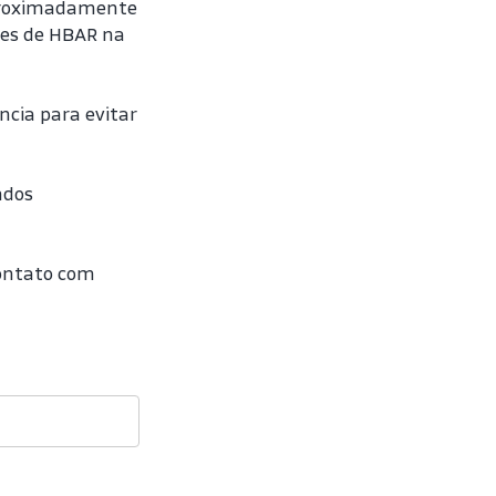
proximadamente 
ues de HBAR na 
cia para evitar 
dos 
ontato com 