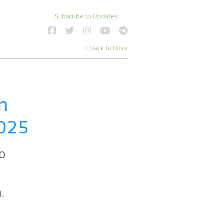
Subscribe to Updates
← Back to Bitso
 
2025
o
d.