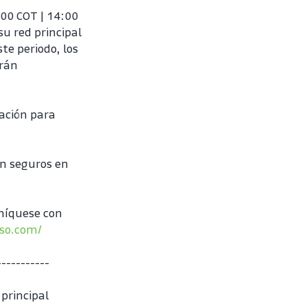
00 COT | 14:00 
u red principal 
e periodo, los 
rán 
ación para 
n seguros en 
níquese con 
tso.com/
-----------
rincipal 