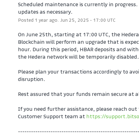
Scheduled maintenance is currently in progress. W
updates as necessary.
Posted
1
year ago.
Jun
25
,
2025
-
17:00
UTC
On June 25th, starting at 17:00 UTC, the Hedera
Blockchain will perform an upgrade that is expect
hour. During this period, HBAR deposits and with
the Hedera network will be temporarily disabled
Please plan your transactions accordingly to avoi
disruption.
Rest assured that your funds remain secure at al
If you need further assistance, please reach out t
Customer Support team at 
https://support.bits
-------------------------------------------------------