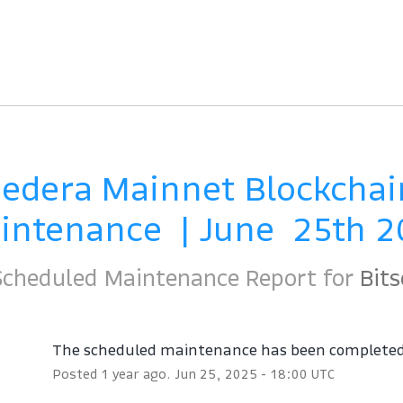
edera Mainnet Blockchain
ntenance  | June  25th 
Scheduled Maintenance Report for
Bits
The scheduled maintenance has been complete
Posted
1
year ago.
Jun
25
,
2025
-
18:00
UTC