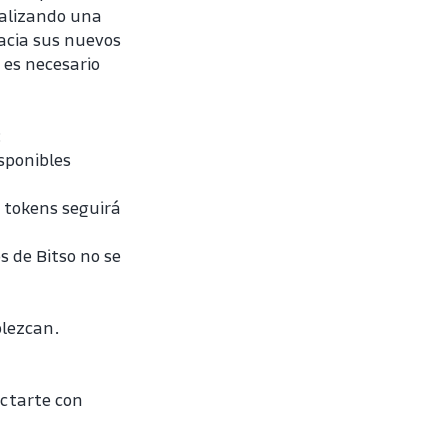
alizando una 
cia sus nuevos 
es necesario 
:
sponibles 
 tokens seguirá 
 de Bitso no se 
lezcan. 
ctarte con 