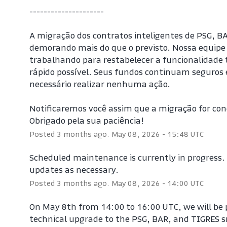
---------------------
A migração dos contratos inteligentes de PSG, BA
demorando mais do que o previsto. Nossa equipe 
trabalhando para restabelecer a funcionalidade t
rápido possível. Seus fundos continuam seguros e
necessário realizar nenhuma ação.
Notificaremos você assim que a migração for conc
Obrigado pela sua paciência!
Posted
3
months ago.
May
08
,
2026
-
15:48
UTC
Scheduled maintenance is currently in progress. W
updates as necessary.
Posted
3
months ago.
May
08
,
2026
-
14:00
UTC
On May 8th from 14:00 to 16:00 UTC, we will be 
technical upgrade to the PSG, BAR, and TIGRES s