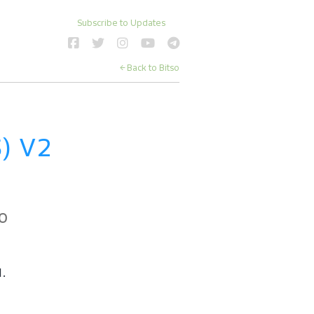
Subscribe to Updates
← Back to Bitso
) V2 
o
d.