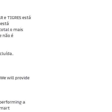
R e TIGRES está 
está 
otal o mais 
 não é 
luída. 
e will provide 
performing a 
mart 