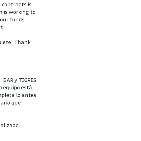
contracts is 
 is working to 
Your funds 
rt.
plete. Thank 
, BAR y TIGRES 
 equipo está 
pleta lo antes 
ario que 
alizado. 