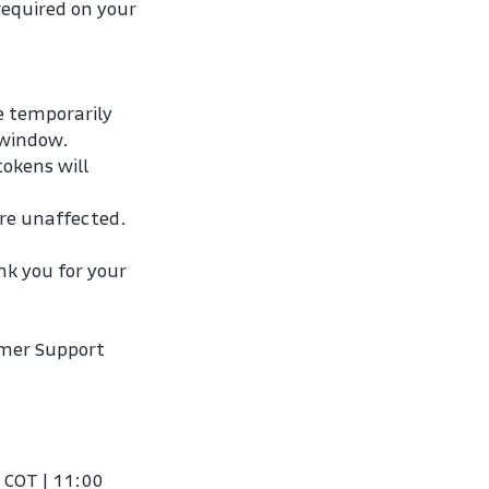
required on your 
e temporarily 
 window.
okens will 
are unaffected.
k you for your 
mer Support 
COT | 11:00 