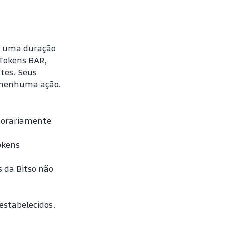
m uma duração 
Tokens BAR, 
tes. Seus 
r nenhuma ação.
porariamente 
kens 
 da Bitso não 
stabelecidos. 